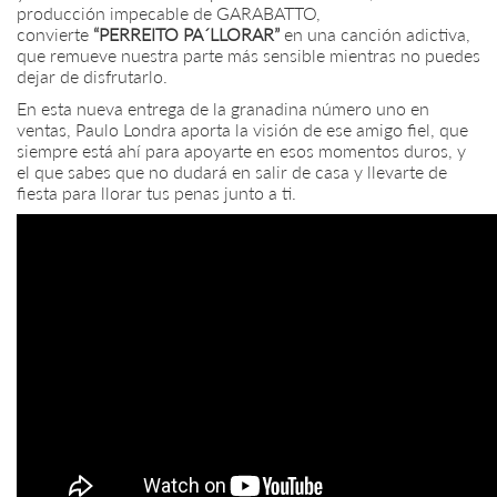
producción impecable de GARABATTO,
convierte
“PERREITO PA´LLORAR”
en una canción adictiva,
que remueve nuestra parte más sensible mientras no puedes
dejar de disfrutarlo.
En esta nueva entrega de la granadina número uno en
ventas, Paulo Londra aporta la visión de ese amigo fiel, que
siempre está ahí para apoyarte en esos momentos duros, y
el que sabes que no dudará en salir de casa y llevarte de
fiesta para llorar tus penas junto a ti.