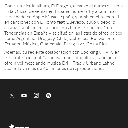
Con su reciente álbum, El Dragón, alcanzó el número 1 en la
Lista Oficial de Ventas en España, número 1 y álbum más
escuchado en Apple Music España, y también el número 1
en canciones con El Tonto feat Quevedo, cuyo videoclip
alcanzó también en sus primeras horas el número 1 en
Tendencias en España y se situó en las listas de otros países
como Argentina, Uruguay, Chile, Colombia, Bolivia, Perú,
Ecuador, México, Guatemala, Paraguay y Costa Rica.
Además, su reciente colaboración con Soolking y RVFV en
el hit internacional Casanova, que catapultó la canción a
otro nivel mezclando música Drill, Trap y Urbano Latino,
acumula ya más de 40 millones de reproducciones.