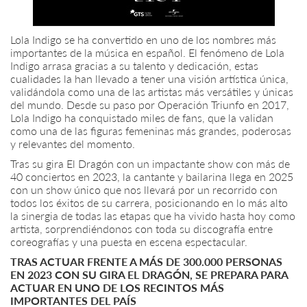
Lola Indigo se ha convertido en uno de los nombres más
importantes de la música en español. El fenómeno de Lola
Indigo arrasa gracias a su talento y dedicación, estas
cualidades la han llevado a tener una visión artística única,
validándola como una de las artistas más versátiles y únicas
del mundo. Desde su paso por Operación Triunfo en 2017,
Lola Indigo ha conquistado miles de fans, que la validan
como una de las figuras femeninas más grandes, poderosas
y relevantes del momento.
Tras su gira El Dragón con un impactante show con más de
40 conciertos en 2023, la cantante y bailarina llega en 2025
con un show único que nos llevará por un recorrido con
todos los éxitos de su carrera, posicionando en lo más alto
la sinergia de todas las etapas que ha vivido hasta hoy como
artista, sorprendiéndonos con toda su discografía entre
coreografías y una puesta en escena espectacular.
TRAS ACTUAR FRENTE A MÁS DE 300.000 PERSONAS
EN 2023 CON SU GIRA EL DRAGÓN, SE PREPARA PARA
ACTUAR EN UNO DE LOS RECINTOS MÁS
IMPORTANTES DEL PAÍS