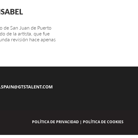
ISABEL
eo de San Juan de Puerto
o de la artista, que fue
unda revisión hace apenas
.SPAIN@GTSTALENT.COM
POLÍTICA DE PRIVACIDAD
|
POLÍTICA DE COOKIES