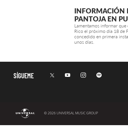
INFORMACIÓN R
PANTOJA EN P
Lamentamos informar que el
Rico el próximo día 18 de F
concedido en primera inst
unos días.
SÍGUEME
© 2026 UNIVERSAL MUSIC GROUP